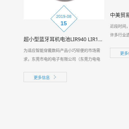
中美贸
2019-08
15
近段时间
许多行业
超小型蓝牙耳机电池LIR940 LIR1040等小微型号批量下线
业。
为适应智能穿戴数码产品小巧轻便的市场需
更多
求，东莞市电的电子有限公司（东莞力电电
池）在驱动电池的规格和性能方面也做了大量
的研发和改进，目前，LIR940
更多信息
LIR1040,LIR1240等小微型号纽扣锂电池批量
下线。