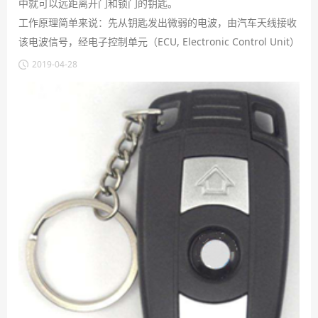
中就可以远距离开门和锁门的钥匙。
工作原理简单来说：先从钥匙发出微弱的电波，由汽车天线接收
该电波信号，经电子控制单元（ECU, Electronic Control Unit）
识别信号代码，再由该系统的执行器（电动机或电磁线圈）执行
2019-04-28
开/闭锁的动作。
目前应用比较广泛的纽扣电池有：
CR2032,CR2025,CR2016,CR1616,CR1632,CR2450等。