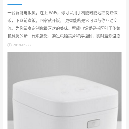
一台智能电饭煲，连上 WiFi，你可以用手机随时随地控制它做
饭，下班前煮饭，回家就开饭。 更智能的是它可以与你互动交
流，为你量身定制你最喜欢的美味。智能电饭煲是指区别于传统
机械煲的新一代电饭煲，通过电脑芯片程序控制，实时监测温度
以灵活调节火力大小，自动完成煮食过程。具有"煮饭好吃、预
2019-05-22
约定时、多种功能"三大特点，时尚、便捷，是现代生活流行的
新潮厨房家电产品！目前广泛应用于智能电饭煲的电池型号有
CR2477、CR2450、CR2032等。