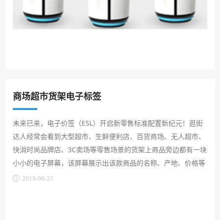
商场超市货架电子标签
未来已来，电子价签（ESL）开启新零售标准配置新纪元！逛街
达人经常会看到大型超市、生鲜便利店、百货商场、无人超市、
快消时尚品牌店、3C卖场等零售场景的货架上商品旁边都有一块
小小的电子屏幕，该屏幕展示出该款商品的名称、产地、价格等
信息，原来的纸质价签全都消失不见了，该电子屏幕就是电子价
2019-06-21
签（ESL）, 电子价签（ESL）也称“电子货架标签”，是一种放置
在货架上、可替代传统纸质价格标签的电子显示装置，能够向顾
客展示该款产品的名称、产地、价格等信息（表现形式包括文