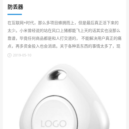
防丢器
在互联网+时代，那么多项目蜂拥而上，但是最后真正活下来的
太少。小米曾经说的站在风口上猪都能飞上天的话其实也没那么
靠谱，毕竟任何商品都是和人打交道的， 不能解决用户真正的痛
点，再多资金投入也会消退。关于各种丢东西的事情太多了，现
在出门要带的东西太多了，钥匙、钱包、手机、耳机、手表，丢
2019-05-10
三落四几乎是每个人都遇到过的，所以怎样快速把丢的东西找回
来 ，或者防止丢三落四也成为很多人的一个痛点。这个痛点不一
定是刚需的，但解决好了，生活肯定会更好。这款云里物里F4防
丢器就是这么出现的，非常小的一个玩意，将它和你关心的物体
哪怕是人绑定在一起，然后在手机上下载一个APP就可以随时随
地找到它。
目前防丢器行业内成熟方案采用CR2032，CR2025纽扣电池作为
电源，此类纽扣电池具有能量密度高，单体电压高，自放电率
低，耐存储，工作温度范围宽等特点。