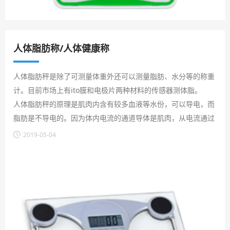
人体脂肪称/人体健康称
人体脂肪秤是除了可测量体重外还可以测量脂肪、水分等的称重
计。目前市场上有ito膜和电极片两种材料的传感器测体脂。
人体脂肪秤的原理是肌肉内含有较多血液等水份，可以导电，而
脂肪是不导电的。因为体内电流的通道导体是肌肉，从电流通过
的难易度可以知道肌肉的重量，由此可判断，在体重的比例。
2019-05-04
目前应用比较广泛的纽扣电池有：CR2032,CR2025,CR2016等。