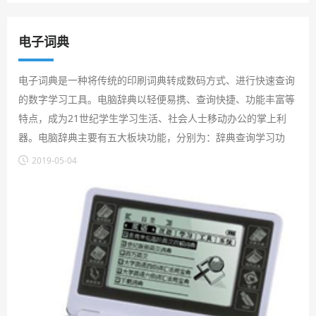
电子词典
电子词典是一种将传统的印刷词典转成数码方式、进行快速查询
的数字学习工具。电脑辞典以轻便易携、查询快捷、功能丰富等
特点，成为21世纪学生学习生活、社会人士移动办公的掌上利
器。电脑辞典主要有五大板块功能，分别为：辞典查询学习功
能、电子记事功能、计算功能、参考资料功能以及数据传输功
2019-05-04
能。
目前应用比较广泛的纽扣电池有：CR2032,CR2025,CR2016等。