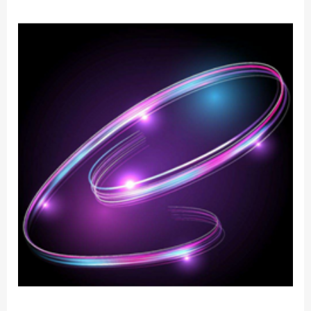
1、户内外广告，文字图案，橱窗、门、家具、墙壁、屋顶等
2、车、船等交通工具装饰：内外装饰、仪表指示、数字显示
3、安全标记与指示：楼梯、通道、门牌、出口、临时户外危险
场地警示
4、玩具、工艺美术品、体育用品、服装、电器、装修、军事装
备等
目前行业内成熟方案采用CR2032，CR2025，CR2450等纽扣电
池作为电源。