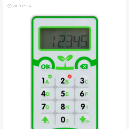
颠覆性变革正悄悄地发生着。在现代信息社会，互联网具有高
2019-05-04
效、快捷、方便传播的特点，在中小学生们的学习和生活中发挥
着不可替代的重要作用，并成为中小学生们学习的好帮手。这不
但有利于提高中小学生上网学习和交流的能力，帮助孩子增长知
识、开阔视野、启迪智慧，而且还能更有效地刺激孩子们的求知
欲和好奇心，更能有效地养成中小学生独立思考、勇于探索的良
好行为习惯，全面教育和培养祖国未来的建设者和接班人。
但是“互联网+教育”虽然让课堂的效率大大提高，但是信息量增多
的同时却可能面临趣味减少，学生积极性调动不起来的情况。针
对这一现象。答题器这件课堂教育互动硬件就应运而生了，